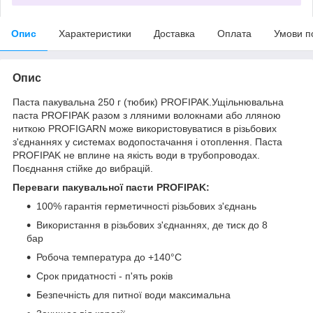
Опис
Характеристики
Доставка
Оплата
Умови п
Опис
Паста пакувальна 250 г (тюбик) PROFIPAK.Ущільнювальна
паста PROFIPAK разом з лляними волокнами або лляною
ниткою PROFIGARN може використовуватися в різьбових
з'єднаннях у системах водопостачання і отоплення. Паста
PROFIPAK не вплине на якість води в трубопроводах.
Поєднання стійке до вибрацій.
Переваги пакувальної пасти PROFIPAK:
100% гарантія герметичності різьбових з'єднань
Використання в різьбових з'єднаннях, де тиск до 8
бap
Робоча температура дo +140°C
Сpoк придатності - п'ять років
Безпечність для питної води максимальна