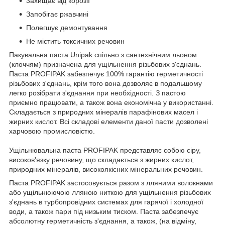
3ахищає від корозії
Запобігає ржавчині
Полегшує демонтування
Не містить токсичних речовин
Пакувальна паста Unipak спільно з сантехнічним льоном
(клоччям) призначена для ущільнення різьбових з'єднань.
Паста PROFIPAK забезпечує 100% гарантію герметичності
різьбових з'єднань, крім того вона дозволяє в подальшому
легко розібрати з'єднання при необхідності. З пастою
приємно працювати, а також вона економічна у використанні.
Складається з природних мінералів парафінових масел і
жирних кислот. Всі складові елементи даної пасти дозволені
харчовою промисловістю.
Ущільнювальна паста PROFIPAK представляє собою сіру,
високов'язку речовину, що складається з жирних кислот,
природних мінералів, високоякісних мінеральних речовин.
Паста PROFIPAK застосовується разом з лляними волокнами
або ущільнюючою лляною ниткою для ущільнення різьбових
з'єднань в турбопровідних системах для гарячої і холодної
води, а також пари під низьким тиском. Паста забезпечує
абсолютну герметичність з'єднання, а також, (на відміну,