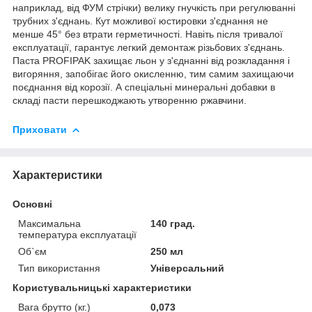
наприклад, від ФУМ стрічки) велику гнучкість при регулюванні
трубних з'єднань. Кут можливої юстировки з'єднання не
менше 45° без втрати герметичності. Навіть після тривалої
експлуатації, гарантує легкий демонтаж різьбових з'єднань.
Паста PROFIPAK захищає льон у з'єднанні від розкладання і
вигоряння, запобігає його окисленню, тим самим захищаючи
поєднання від корозії. А спеціальні минеральні добавки в
складі пасти перешкоджають утворенню ржавчини.
Приховати
Характеристики
Основні
Максимальна
140 град.
температура експлуатації
Об`єм
250 мл
Тип використання
Універсальний
Користувальницькі характеристики
Вага брутто (кг.)
0,073