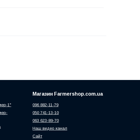
Магазин Farmershop.com.ua
мер-1"
096 882-11-79
мер-
050 741-13-10
063 623-89-70
а
Наш видео канал
Сайт