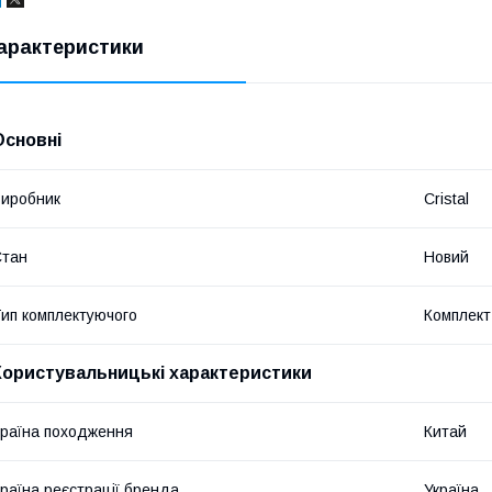
арактеристики
Основні
иробник
Cristal
Стан
Новий
ип комплектуючого
Комплект
Користувальницькі характеристики
раїна походження
Китай
раїна реєстрації бренда
Україна