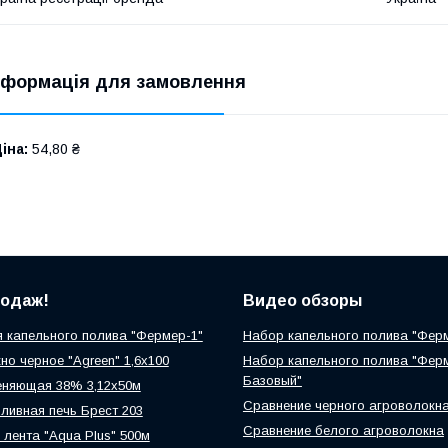
нформація для замовлення
іна:
54,80 ₴
родаж!
Видео обзоры
 капельного полива "Фермер-1"
Набор капельного полива "Фер
но черное "Agreen" 1,6х100
Набор капельного полива "Фер
Базовый"
еняющая 38% 3,12х50м
Сравнение черного агроволокн
ливная печь Брест 203
Сравнение белого агроволокна
 лента "Aqua Plus" 500м