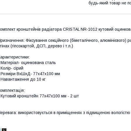
будь-який товар не п
омплект кронштейнів радіатора CRISTAL NR-1012 кутовий оцинков
ризначення: Фіксування секційного (біметалічного, алюмінієвого) 
тінах (гіпсокартой, ДСП, дерево і т.п.)
арактеристики:
 Матеріал- оцинкована сталь
 Колір- сірий
 Розміри ВхШхД- 77x47x100 мм
 Навантаження до 10 кг
омплектація:
 Кутовий кронштейн 77x47x100 мм - 2 шт
еревага: використовується в приміщеннях з підвищеною вологістю