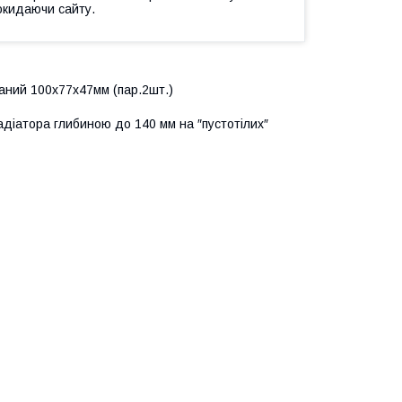
окидаючи сайту.
аний 100x77x47мм (пар.2шт.)
радіатора глибиною до 140 мм на ″пустотілих″