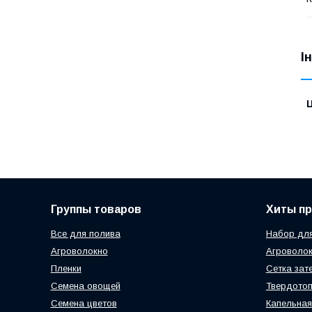
І
Ц
Группы товаров
Хиты п
Все для полива
Набор для
Агроволокно
Агроволок
Пленки
Сетка зат
Семена овощей
Твердотоп
Семена цветов
Капельная