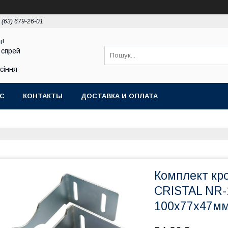
 (63) 679-26-01
н!
 спрей
асіння
АС
КОНТАКТЫ
ДОСТАВКА И ОПЛАТА
Комплект кр
CRISTAL NR-
100x77x47мм 