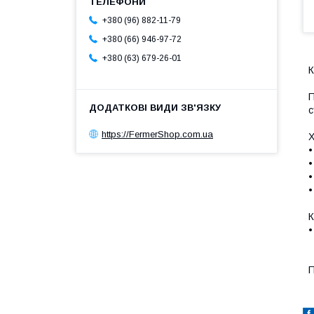
+380 (96) 882-11-79
+380 (66) 946-97-72
+380 (63) 679-26-01
К
П
с
https://FermerShop.com.ua
Х
•
•
•
•
К
•
П