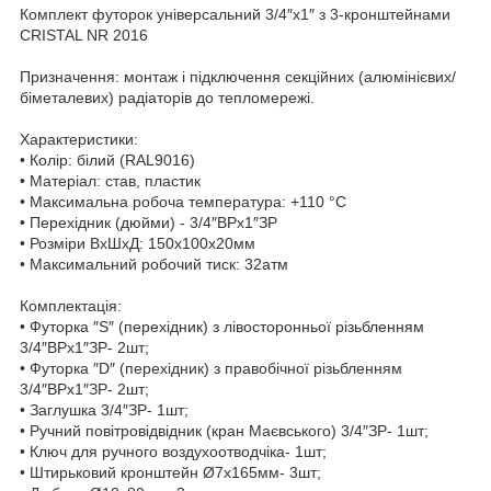
Комплект футорок універсальний 3/4″х1″ з 3-кронштейнами
CRISTAL NR 2016
Призначення: монтаж і підключення секційних (алюмінієвих/
біметалевих) радіаторів до тепломережі.
Характеристики:
• Колір: білий (RAL9016)
• Матеріал: став, пластик
• Максимальна робоча температура: +110 °С
• Перехідник (дюйми) - 3/4″ВРх1″ЗР
• Розміри ВхШхД: 150х100х20мм
• Максимальний робочий тиск: 32атм
Комплектація:
• Футорка ″S″ (перехідник) з лівосторонньої різьбленням
3/4″ВРх1″ЗР- 2шт;
• Футорка ″D″ (перехідник) з правобічної різьбленням
3/4″ВРх1″ЗР- 2шт;
• Заглушка 3/4″ЗР- 1шт;
• Ручний повітровідвідник (кран Маєвського) 3/4″ЗР- 1шт;
• Ключ для ручного воздухоотводчіка- 1шт;
• Штирьковий кронштейн Ø7х165мм- 3шт;