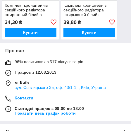
Комплект кронштейнів
Комплект кронштейнів
секційного радіатора
секційного радіатора
штирьковий білий з
штирьковий білий з
дюбелем Ø8х170мм
дюбелем Ø8х230мм
34,30
39,80
₴
₴
(пар.4од.)
(пар.4од.)
Купити
Купити
Про нас
96% позитивних з 317 відгуків за рік
Працює з 12.03.2013
м. Київ
вул. Світлицького 35, оф. 43/1-1, , Київ, Україна
Контакти
Сьогодні працює з 09:00 до 18:00
Показати весь графік роботи