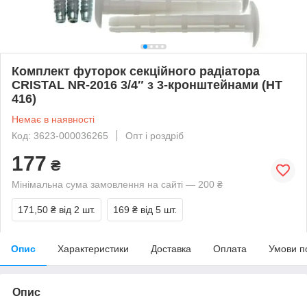
Комплект футорок секційного радіатора
CRISTAL NR-2016 3/4″ з 3-кронштейнами (HT
416)
Немає в наявності
Код: 3623-000036265
Опт і роздріб
177
₴
Мінімальна сума замовлення на сайті — 200 ₴
171,50 ₴
від 2 шт.
169 ₴
від 5 шт.
Опис
Характеристики
Доставка
Оплата
Умови п
Опис