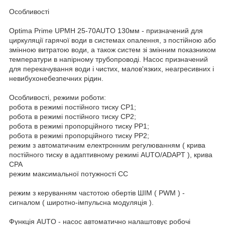
Особливості
Optima Prime UPMH 25-70AUTO 130мм - призначений для
циркуляції гарячої води в системах опалення, з постійною або
змінною витратою води, а також систем зі змінним показником
температури в напірному трубопроводі. Насос призначений
для перекачування води і чистих, малов'язких, неагресивних і
невибухонебезпечних рідин.
Особливості, режими роботи:
робота в режимі постійного тиску CP1;
робота в режимі постійного тиску CP2;
робота в режимі пропорційного тиску PP1;
робота в режимі пропорційного тиску PP2;
режим з автоматичним електронним регулюванням ( крива
постійного тиску в адаптивному режимі AUTO/ADAPT ), крива
CPA
режим максимальної потужності CC
режим з керуванням частотою обертів ШІМ ( PWM ) -
сигналом ( широтно-імпульсна модуляція ).
Функція AUTO - насос автоматично налаштовує робочі