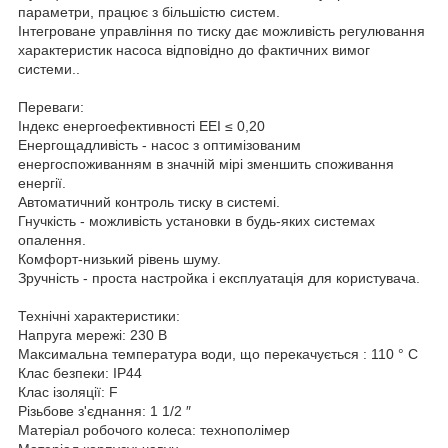
параметри, працює з більшістю систем.
Інтегроване управління по тиску дає можливість регулювання
характеристик насоса відповідно до фактичних вимог
системи..
Переваги:
Індекс енергоефективності EEI ≤ 0,20
Енергощадливість - насос з оптимізованим
енергоспоживанням в значній мірі зменшить споживання
енергії.
Автоматичний контроль тиску в системі.
Гнучкість - можливість установки в будь-яких системах
опалення.
Комфорт-низький рівень шуму.
Зручність - проста настройка і експлуатація для користувача.
Технічні характеристики:
Напруга мережі: 230 В
Максимальна температура води, що перекачується : 110 ° С
Клас безпеки: IP44
Клас ізоляції: F
Різьбове з'єднання: 1 1/2 ″
Матеріал робочого колеса: технополімер