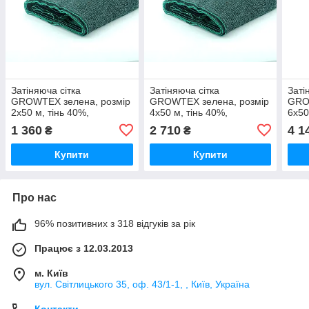
Затіняюча сітка
Затіняюча сітка
Заті
GROWTEX зелена, розмір
GROWTEX зелена, розмір
GRO
2х50 м, тінь 40%,
4х50 м, тінь 40%,
6х50
щільність 38 г/м.кв.
щільність 38 г/м.кв.
щіль
1 360
2 710
4 1
₴
₴
Купити
Купити
Про нас
96% позитивних з 318 відгуків за рік
Працює з 12.03.2013
м. Київ
вул. Світлицького 35, оф. 43/1-1, , Київ, Україна
Контакти