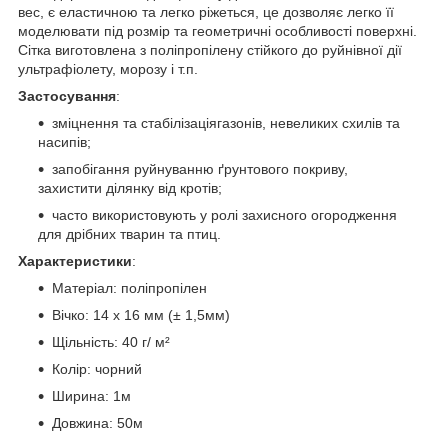
вес, є еластичною та легко ріжеться, це дозволяє легко її
моделювати під розмір та геометричні особливості поверхні.
Сітка виготовлена з поліпропілену стійкого до руйнівної дії
ультрафіолету, морозу і т.п.
Застосування
:
зміцнення та стабілізаціягазонів, невеликих схилів та
насипів;
запобігання руйнуванню ґрунтового покриву,
захистити ділянку від кротів;
часто використовують у ролі захисного огородження
для дрібних тварин та птиц.
Характеристики
:
Матеріал: поліпропілен
Вічко: 14 х 16 мм (± 1,5мм)
Щільність: 40 г/ м²
Колір: чорний
Ширина: 1м
Довжина: 50м