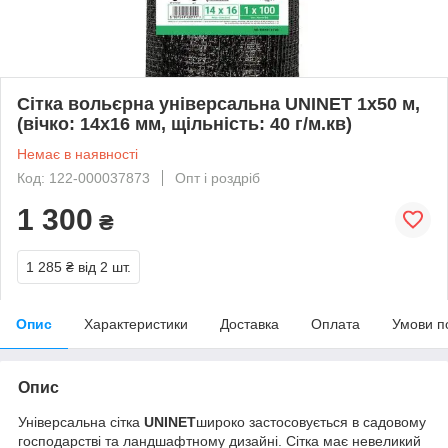
Сітка вольєрна універсальна UNINET 1х50 м,
(вічко: 14х16 мм, щільність: 40 г/м.кв)
Немає в наявності
Код: 122-000037873
Опт і роздріб
1 300
₴
1 285 ₴
від 2 шт.
Опис
Характеристики
Доставка
Оплата
Умови п
Опис
Універсальна сітка
UNINET
широко застосовується в садовому
господарстві та ландшафтному дизайні. Сітка має невеликий