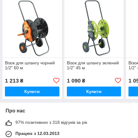
Візок для шлангу чорний
Візок для шлангу зелений
Візо
1/2" 60 м
1/2" 45 м
1/2"
1 213
1 090
1 0
₴
₴
Купити
Купити
Про нас
97% позитивних з 318 відгуків за рік
Працює з 12.03.2013