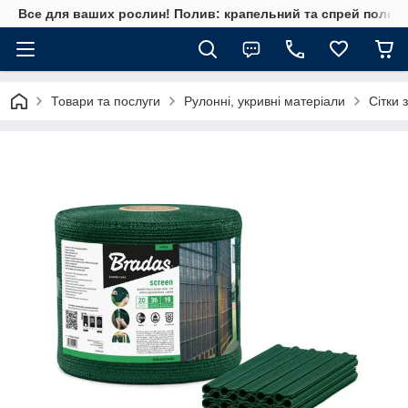
Все для ваших рослин! Полив: крапельний та спрей полив, 
Товари та послуги
Рулонні, укривні матеріали
Сітки 