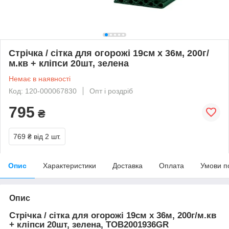
Стрічка / сітка для огорожі 19см х 36м, 200г/
м.кв + кліпси 20шт, зелена
Немає в наявності
Код: 120-000067830
Опт і роздріб
795
₴
769 ₴
від 2 шт.
Опис
Характеристики
Доставка
Оплата
Умови п
Опис
Стрічка / сітка для огорожі 19см х 36м, 200г/м.кв
+ кліпси 20шт, зелена, TOB2001936GR