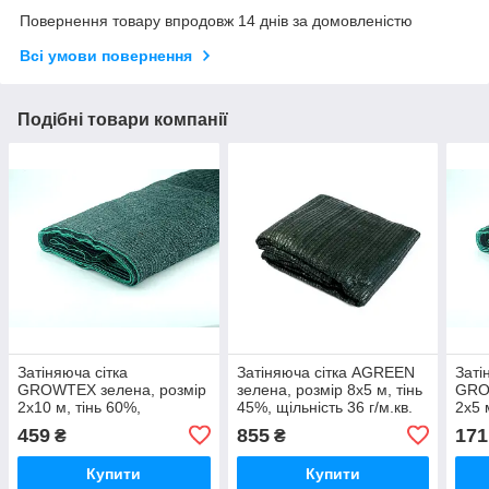
Повернення товару впродовж 14 днів за домовленістю
Всі умови повернення
Подібні товари компанії
Затіняюча сітка
Затіняюча сітка AGREEN
Заті
GROWTEX зелена, розмір
зелена, розмір 8х5 м, тінь
GRO
2х10 м, тінь 60%,
45%, щільність 36 г/м.кв.
2х5 
щільність 55 г/м.кв.
38 г/
459
855
171
₴
₴
Купити
Купити