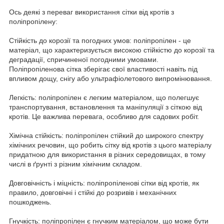
Ось деякі з переваг використання сітки від кротів з
поліпропілену:
Стійкість до корозії та погодних умов: поліпропілен - це
матеріал, що характеризується високою стійкістю до корозії та
деградації, спричиненої погодними умовами.
Поліпропіленова сітка зберігає свої властивості навіть під
впливом дощу, снігу або ультрафіолетового випромінювання.
Легкість: поліпропілен є легким матеріалом, що полегшує
транспортування, встановлення та маніпуляції з сіткою від
кротів. Це важлива перевага, особливо для садових робіт.
Хімічна стійкість: поліпропілен стійкий до широкого спектру
хімічних речовин, що робить сітку від кротів з цього матеріалу
придатною для використання в різних середовищах, в тому
числі в ґрунті з різним хімічним складом.
Довговічність і міцність: поліпропіленові сітки від кротів, як
правило, довговічні і стійкі до розривів і механічних
пошкоджень.
Гнучкість: поліпропілен є гнучким матеріалом, що може бути