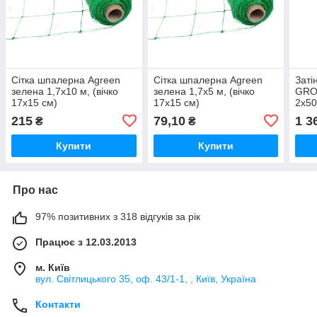
Сітка шпалерна Agreen
Сітка шпалерна Agreen
Заті
зелена 1,7х10 м, (вічко
зелена 1,7х5 м, (вічко
GRO
17х15 см)
17х15 см)
2х50
щіль
215
79,10
1 3
₴
₴
Купити
Купити
Про нас
97% позитивних з 318 відгуків за рік
Працює з 12.03.2013
м. Київ
вул. Світлицького 35, оф. 43/1-1, , Київ, Україна
Контакти