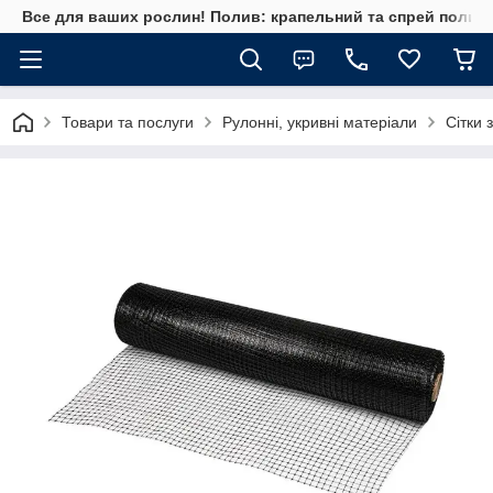
Все для ваших рослин! Полив: крапельний та спрей полив, 
Товари та послуги
Рулонні, укривні матеріали
Сітки 