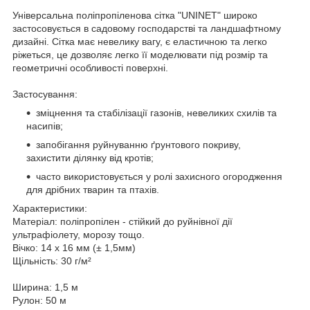
Універсальна поліпропіленова сітка "UNINET" широко
застосовується в садовому господарстві та ландшафтному
дизайні. Сітка має невелику вагу, є еластичною та легко
ріжеться, це дозволяє легко її моделювати під розмір та
геометричні особливості поверхні.
Застосування:
зміцнення та стабілізації газонів, невеликих схилів та
насипів;
запобігання руйнуванню ґрунтового покриву,
захистити ділянку від кротів;
часто використовується у ролі захисного огородження
для дрібних тварин та птахів.
Характеристики:
Матеріал: поліпропілен - стійкий до руйнівної дії
ультрафіолету, морозу тощо.
Вічко: 14 х 16 мм (± 1,5мм)
Щільність: 30 г/м²
Ширина: 1,5 м
Рулон: 50 м