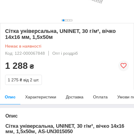
Сітка універсальна, UNINET, 30 г/м², вічко
14х16 мм, 1,5х50м
Немає в наявності
Код: 122-000067848
Опт і роздріб
1 288
₴
1 275 ₴
від 2 шт.
Опис
Характеристики
Доставка
Оплата
Умови п
Опис
Сітка універсальна, UNINET, 30 г/м², вічко 14х16
мм, 1,5х50м, AS-UN3015050