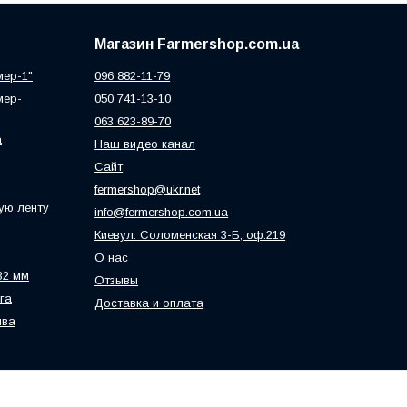
Магазин Farmershop.com.ua
мер-1"
096 882-11-79
мер-
050 741-13-10
063 623-89-70
а
Наш видео канал
Сайт
fermershop@ukr.net
ую ленту
info@fermershop.com.ua
Киевул. Соломенская 3-Б, оф.219
О нас
32 мм
Отзывы
га
Доставка и оплата
ива