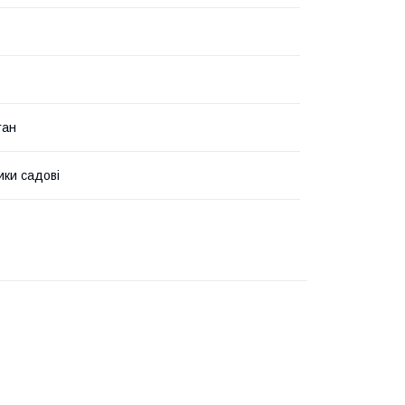
тан
ики садові