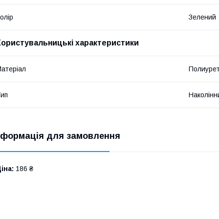
олір
Зелений
Користувальницькі характеристики
атеріал
Полиуре
ип
Наколінн
нформація для замовлення
іна:
186 ₴