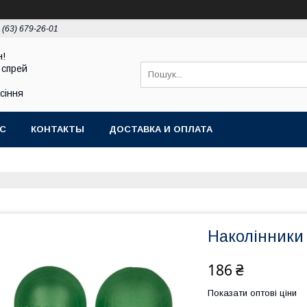
 (63) 679-26-01
н!
 спрей
асіння
АС
КОНТАКТЫ
ДОСТАВКА И ОПЛАТА
Наколінники 
186 ₴
Показати оптові ціни