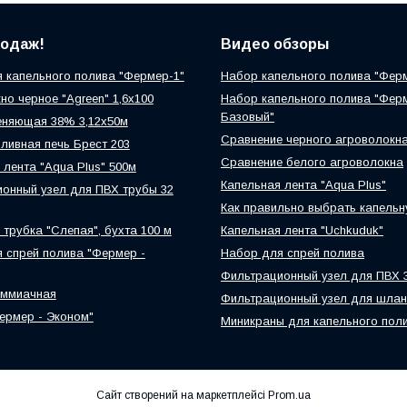
родаж!
Видео обзоры
 капельного полива "Фермер-1"
Набор капельного полива "Фер
но черное "Agreen" 1,6х100
Набор капельного полива "Фер
Базовый"
еняющая 38% 3,12х50м
Сравнение черного агроволокн
ливная печь Брест 203
Сравнение белого агроволокна
 лента "Aqua Plus" 500м
Капельная лента "Aqua Plus"
онный узел для ПВХ трубы 32
Как правильно выбрать капельн
 трубка "Слепая", бухта 100 м
Капельная лента "Uchkuduk"
 спрей полива "Фермер -
Набор для спрей полива
Фильтрационный узел для ПВХ 
аммиачная
Фильтрационный узел для шлан
ермер - Эконом"
Миникраны для капельного пол
Сайт створений на маркетплейсі
Prom.ua