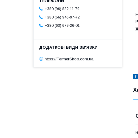
+380 (96) 882-11-79
Н
+380 (66) 946-97-72
р
+380 (63) 679-26-01
https://FermerShop.com.ua
Х
В