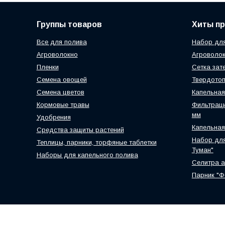
Группы товаров
Хиты п
Все для полива
Набор для
Агроволокно
Агроволок
Пленки
Сетка зат
Семена овощей
Твердотоп
Семена цветов
Капельная
Кормовые травы
Фильтраци
мм
Удобрения
Капельная
Средства защиты растений
Набор для
Теплицы, парники, торфяные таблетки
Туман"
Наборы для капельного полива
Селитра 
Парник "Ф