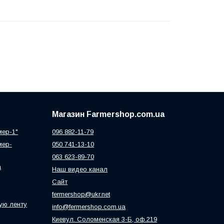
Магазин Farmershop.com.ua
мер-1"
096 882-11-79
мер-
050 741-13-10
063 623-89-70
а
Наш видео канал
Сайт
fermershop@ukr.net
ую ленту
info@fermershop.com.ua
Киевул. Соломенская 3-Б, оф.219