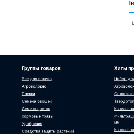
І
Ц
Группы товаров
Хиты п
Все для полива
Набор для
Агроволокно
Агроволок
Пленки
Сетка зат
Семена овощей
Твердотоп
Семена цветов
Капельная
Кормовые травы
Фильтраци
мм
Удобрения
Капельная
Средства защиты растений