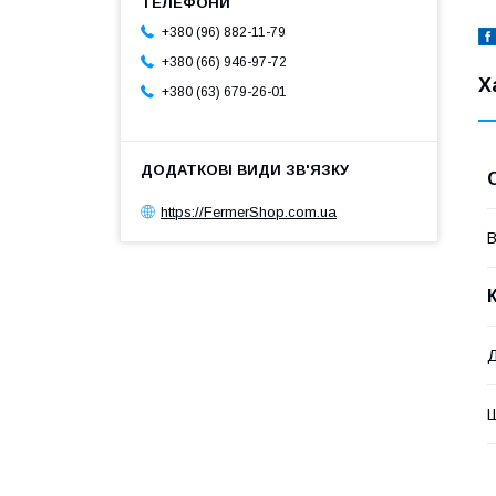
+380 (96) 882-11-79
+380 (66) 946-97-72
Х
+380 (63) 679-26-01
https://FermerShop.com.ua
В