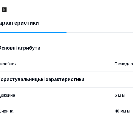
арактеристики
Основні атрибути
иробник
Господар
Користувальницькі характеристики
Довжина
6 м м
Ширина
40 мм м