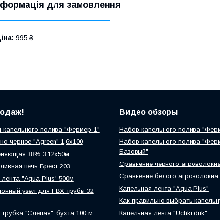
нформація для замовлення
іна:
995 ₴
родаж!
Видео обзоры
 капельного полива "Фермер-1"
Набор капельного полива "Фер
но черное "Agreen" 1,6х100
Набор капельного полива "Фер
Базовый"
еняющая 38% 3,12х50м
Сравнение черного агроволокн
ливная печь Брест 203
Сравнение белого агроволокна
 лента "Aqua Plus" 500м
Капельная лента "Aqua Plus"
онный узел для ПВХ трубы 32
Как правильно выбрать капельн
 трубка "Слепая", бухта 100 м
Капельная лента "Uchkuduk"