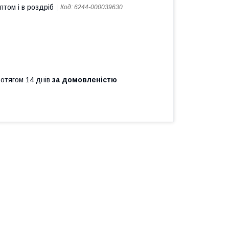
птом і в роздріб
Код:
6244-000039630
ротягом 14 днів
за домовленістю