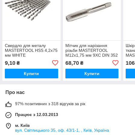
Свердло для металу
Мітчик для нарізання
Шкір
MASTERTOOL HSS 4,2х75
різьби MASTERTOOL
ткан
мм WHITE
M12х1,75 мм 9ХС DIN 352
MAS
230х
9,10
68,70
106
₴
₴
Купити
Купити
Про нас
97% позитивних з 318 відгуків за рік
Працює з 12.03.2013
м. Київ
вул. Світлицького 35, оф. 43/1-1, , Київ, Україна