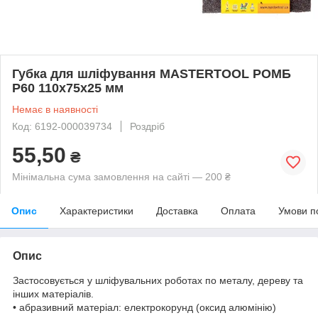
Губка для шліфування MASTERTOOL РОМБ
Р60 110х75х25 мм
Немає в наявності
Код: 6192-000039734
Роздріб
55,50
₴
Мінімальна сума замовлення на сайті — 200 ₴
Опис
Характеристики
Доставка
Оплата
Умови п
Опис
Застосовується у шліфувальних роботах по металу, дереву та
інших матеріалів.
• абразивний матеріал: електрокорунд (оксид алюмінію)