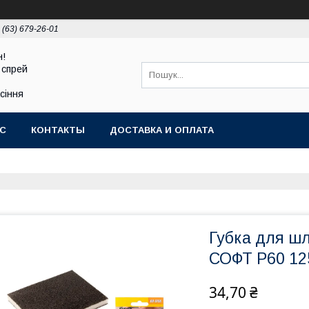
 (63) 679-26-01
н!
 спрей
асіння
АС
КОНТАКТЫ
ДОСТАВКА И ОПЛАТА
Губка для 
СОФТ Р60 12
34,70 ₴