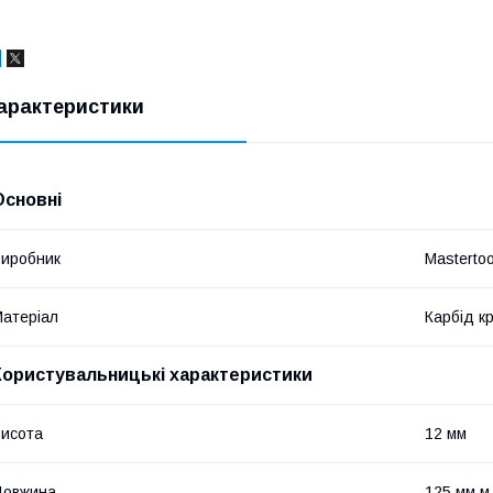
арактеристики
Основні
иробник
Mastertoo
атеріал
Карбід к
Користувальницькі характеристики
исота
12 мм
Довжина
125 мм м