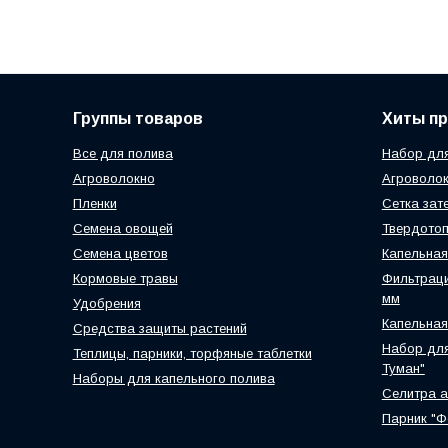
Группы товаров
Хиты п
Все для полива
Набор для
Агроволокно
Агроволок
Пленки
Сетка зат
Семена овощей
Твердотоп
Семена цветов
Капельная
Кормовые травы
Фильтраци
мм
Удобрения
Капельная
Средства защиты растений
Набор для
Теплицы, парники, торфяные таблетки
Туман"
Наборы для капельного полива
Селитра 
Парник "Ф