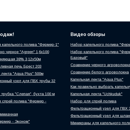
родаж!
Видео обзоры
 капельного полива "Фермер-1"
Набор капельного полива "Фер
но черное "Agreen" 1,6х100
Набор капельного полива "Фер
Базовый"
еняющая 38% 3,12х50м
Сравнение черного агроволокн
ливная печь Брест 203
Сравнение белого агроволокна
 лента "Aqua Plus" 500м
Капельная лента "Aqua Plus"
онный узел для ПВХ трубы 32
Как правильно выбрать капельн
 трубка "Слепая", бухта 100 м
Капельная лента "Uchkuduk"
 спрей полива "Фермер -
Набор для спрей полива
Фильтрационный узел для ПВХ 
аммиачная
Фильтрационный узел для шлан
ермер - Эконом"
Миникраны для капельного пол