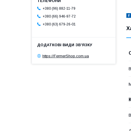
+380 (96) 882-11-79
+380 (66) 946-97-72
+380 (63) 679-26-01
Х
https://FermerShop.com.ua
В
М
В