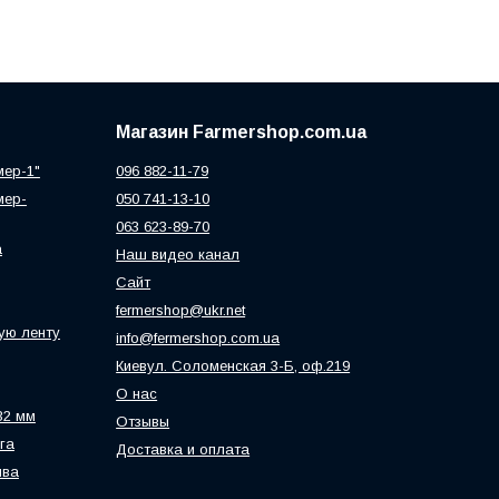
Магазин Farmershop.com.ua
мер-1"
096 882-11-79
мер-
050 741-13-10
063 623-89-70
а
Наш видео канал
Сайт
fermershop@ukr.net
ую ленту
info@fermershop.com.ua
Киевул. Соломенская 3-Б, оф.219
О нас
32 мм
Отзывы
га
Доставка и оплата
ива