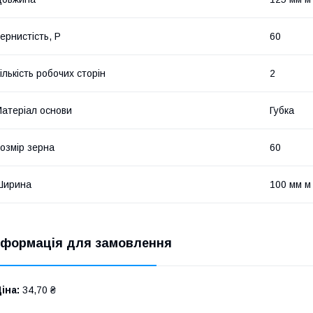
ернистість, Р
60
ількість робочих сторін
2
атеріал основи
Губка
озмір зерна
60
Ширина
100 мм м
нформація для замовлення
іна:
34,70 ₴