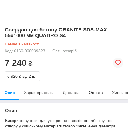
Свердло для бетону GRANITE SDS-MAX
55х1000 мм QUADRO S4
Немає в наявності
Код: 6160-000039823
Опт і роздріб
7 240
₴
6 920 ₴
від 2 шт.
Опис
Характеристики
Доставка
Оплата
Умови п
Опис
Використовується для утворення наскрізного або глухого
отвору у суцільному матеріалі та/або збільшення діаметра