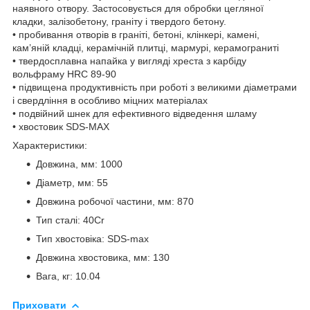
наявного отвору. Застосовується для обробки цегляної
кладки, залізобетону, граніту і твердого бетону.
• пробивання отворів в граніті, бетоні, клінкері, камені,
кам’яній кладці, керамічній плитці, мармурі, керамограниті
• твердосплавна напайка у вигляді хреста з карбіду
вольфраму HRC 89-90
• підвищена продуктивність при роботі з великими діаметрами
і свердління в особливо міцних матеріалах
• подвійний шнек для ефективного відведення шламу
• хвостовик SDS-MAX
Характеристики:
Довжина, мм: 1000
Діаметр, мм: 55
Довжина робочої частини, мм: 870
Тип сталі: 40Cr
Тип хвостовіка: SDS-max
Довжина хвостовика, мм: 130
Вага, кг: 10.04
Приховати