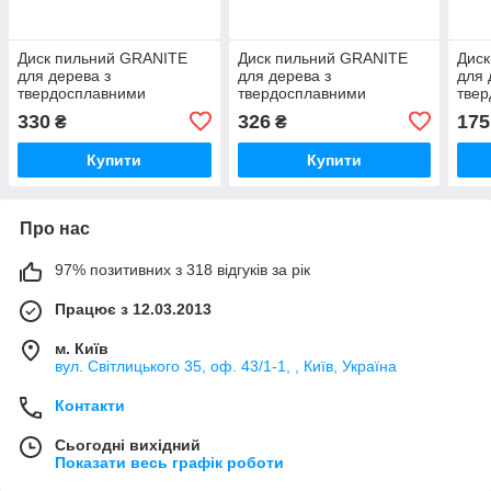
Диск пильний GRANITE
Диск пильний GRANITE
Дис
для дерева з
для дерева з
для 
твердосплавними
твердосплавними
тве
напайками 190х16х60Т
напайками 190х30х60Т
напа
330
326
175
₴
₴
8000 об/хв
8000 об/хв
адап
хв
Купити
Купити
Про нас
97% позитивних з 318 відгуків за рік
Працює з 12.03.2013
м. Київ
вул. Світлицького 35, оф. 43/1-1, , Київ, Україна
Контакти
Сьогодні вихідний
Показати весь графік роботи