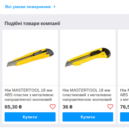
Всі умови повернення
Подібні товари компанії
Ніж MASTERTOOL 18 мм
Ніж MASTERTOOL 18 мм
Ніж
ABS пластик з металевою
пластиковий з металевою
ABS 
направляючої кнопковий
направляючою кнопковий
з ме
фіксатор 2 леза
фіксатор
нап
65,30
36
76,
₴
₴
фікс
Купити
Купити