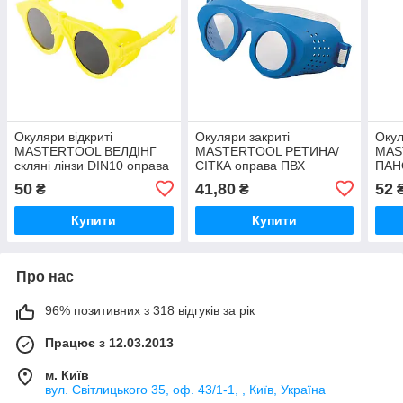
Окуляри відкриті
Окуляри закриті
Окул
MASTERTOOL ВЕЛДІНГ
MASTERTOOL РЕТИНА/
MAS
скляні лінзи DIN10 оправа
СIТКА оправа ПВХ
ПАН
ПВХ бокові щитки
вентиляційні отвори
силі
50
41,80
52
₴
₴
затемнені
прозорі
отво
Купити
Купити
Про нас
96% позитивних з 318 відгуків за рік
Працює з 12.03.2013
м. Київ
вул. Світлицького 35, оф. 43/1-1, , Київ, Україна