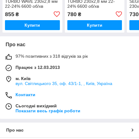
TURBO WAVE 230х2,8 мм
TURBO 230х2,8 мм 22-
SEG
22-24% 6600 об/хв
24% 6600 об/хв
230х
об/х
855
780
730
₴
₴
Купити
Купити
Про нас
97% позитивних з 318 відгуків за рік
Працює з 12.03.2013
м. Київ
вул. Світлицького 35, оф. 43/1-1, , Київ, Україна
Контакти
Сьогодні вихідний
Показати весь графік роботи
Про нас