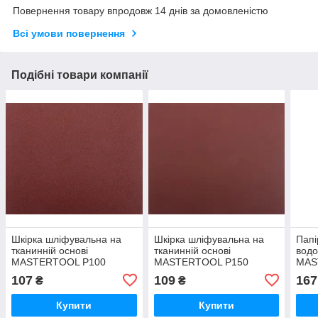
Повернення товару впродовж 14 днів за домовленістю
Всі умови повернення
Подібні товари компанії
Шкірка шліфувальна на
Шкірка шліфувальна на
Папі
тканинній основі
тканинній основі
водо
MASTERTOOL Р100
MASTERTOOL Р150
MAS
230х280 мм 5 шт
230х280 мм 5 шт
230х
107
109
167
₴
₴
Купити
Купити