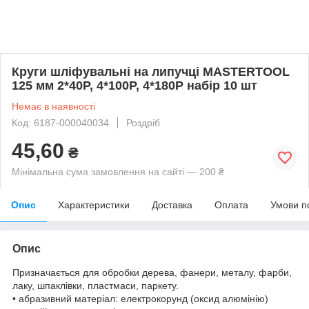
Круги шліфувальні на липучці MASTERTOOL
125 мм 2*40Р, 4*100Р, 4*180Р набір 10 шт
Немає в наявності
Код: 6187-000040034
Роздріб
45,60
₴
Мінімальна сума замовлення на сайті — 200 ₴
Опис
Характеристики
Доставка
Оплата
Умови п
Опис
Призначається для обробки дерева, фанери, металу, фарби,
лаку, шпаклівки, пластмаси, паркету.
• абразивний матеріал: електрокорунд (оксид алюмінію)