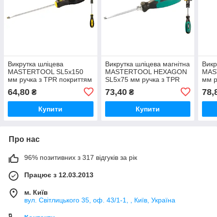
Викрутка шліцева
Викрутка шліцева магнітна
Викр
MASTERTOOL SL5х150
MASTERTOOL HEXAGON
MAS
мм ручка з TPR покриттям
SL5х75 мм ручка з TPR
мм р
покриттям
64,80
73,40
78,
₴
₴
Купити
Купити
Про нас
96% позитивних з 317 відгуків за рік
Працює з 12.03.2013
м. Київ
вул. Світлицького 35, оф. 43/1-1, , Київ, Україна