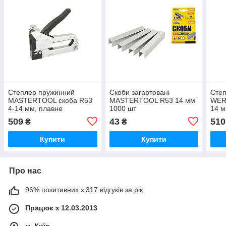
Степлер пружинний
Скоби загартовані
Сте
MASTERTOOL скоба R53
MASTERTOOL R53 14 мм
WER
4-14 мм, плавне
1000 шт
14 м
регулювання сили удару,
регу
509
43
510
₴
₴
корпус метал/хром
корп
Купити
Купити
Про нас
96% позитивних з 317 відгуків за рік
Працює з 12.03.2013
м. Київ