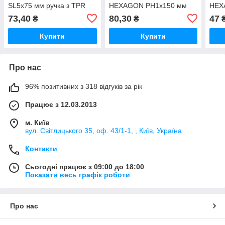
SL5х75 мм ручка з TPR
HEXAGON РН1х150 мм
HEX
покриттям
ручка з TPR покриттям
ручк
73,40
80,30
47
₴
₴
Купити
Купити
Про нас
96% позитивних з 318 відгуків за рік
Працює з 12.03.2013
м. Київ
вул. Світлицького 35, оф. 43/1-1, , Київ, Україна
Контакти
Сьогодні працює з 09:00 до 18:00
Показати весь графік роботи
Про нас