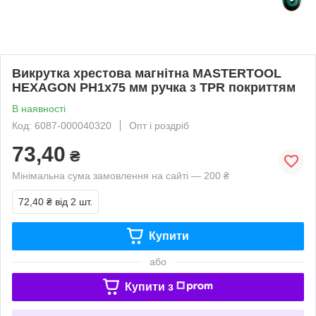
Викрутка хрестова магнітна MASTERTOOL
HEXAGON РН1х75 мм ручка з TPR покриттям
В наявності
Код: 6087-000040320
Опт і роздріб
73,40
₴
Мінімальна сума замовлення на сайті — 200 ₴
72,40 ₴
від 2 шт.
Купити
або
Купити з