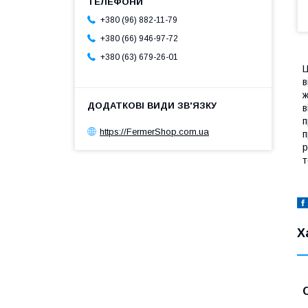
+380 (96) 882-11-79
+380 (66) 946-97-72
+380 (63) 679-26-01
Ц
в
ж
в
п
https://FermerShop.com.ua
п
р
т
Х