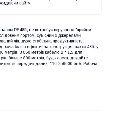
окидаючи сайту.
гналом RS485, не потребує керування "прийом-
ослідовним портом, сумісний з джерелами
тований чіп, дуже стабільна продуктивність,
д, хоча більш ефективна конструкція шахти 485, у
0 метрів. З 850 метрів кабелю 2 * 1,5 для
ів, більше 800 метрів, будь ласка, додайте
видкість передачі даних: 110-256000 біт/с Робоча