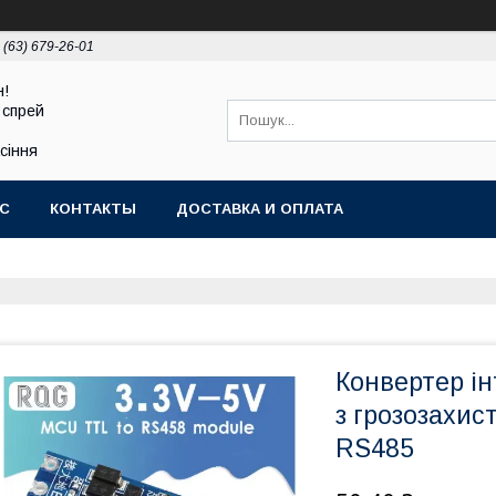
 (63) 679-26-01
н!
 спрей
асіння
АС
КОНТАКТЫ
ДОСТАВКА И ОПЛАТА
Конвертер і
з грозозахис
RS485