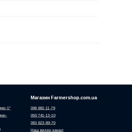
Магазин Farmershop.com.ua
мер-1"
096 882-11-79
мер-
050 741-13-10
063 623-89-70
а
Наш видео канал