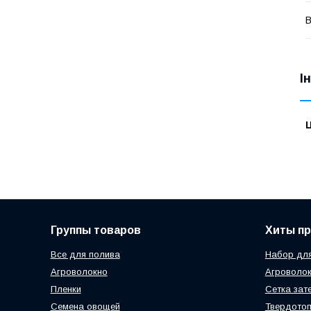
В
І
Ц
Группы товаров
Хиты п
Все для полива
Набор для
Агроволокно
Агроволок
Пленки
Сетка зат
Семена овощей
Твердотоп