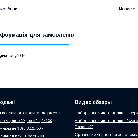
иробник
Noname
нформація для замовлення
іна:
50,40 ₴
родаж!
Видео обзоры
 капельного полива "Фермер-1"
Набор капельного полива "Фер
но черное "Agreen" 1,6х100
Набор капельного полива "Фер
Базовый"
еняющая 38% 3,12х50м
Сравнение черного агроволокн
ливная печь Брест 203