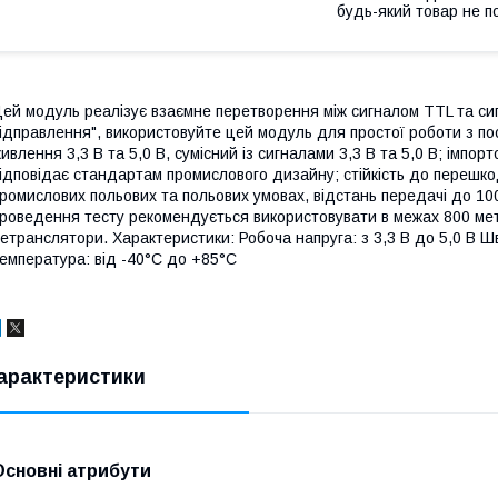
будь-який товар не п
ей модуль реалізує взаємне перетворення між сигналом TTL та си
ідправлення", використовуйте цей модуль для простої роботи з п
ивлення 3,3 В та 5,0 В, сумісний із сигналами 3,3 В та 5,0 В; імпор
ідповідає стандартам промислового дизайну; стійкість до перешко
ромислових польових та польових умовах, відстань передачі до 100
роведення тесту рекомендується використовувати в межах 800 метр
етранслятори. Характеристики: Робоча напруга: з 3,3 В до 5,0 В Ш
емпература: від -40°C до +85°C
арактеристики
Основні атрибути