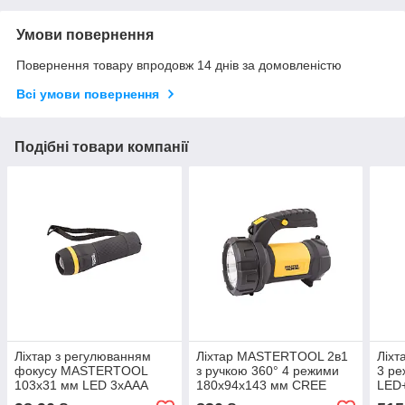
Умови повернення
Повернення товару впродовж 14 днів за домовленістю
Всі умови повернення
Подібні товари компанії
Ліхтар з регулюванням
Ліхтар MASTERTOOL 2в1
Ліх
фокусу MASTERTOOL
з ручкою 360° 4 режими
3 ре
103х31 мм LED 3xAAA
180х94х143 мм CREE
LED
ABS
LED+COB LED 4xAA ABS
ABS