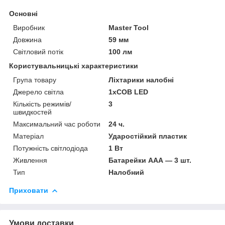
Основні
Виробник
Master Tool
Довжина
59 мм
Світловий потік
100 лм
Користувальницькі характеристики
Група товару
Ліхтарики налобні
Джерело світла
1хCOB LED
Кількість режимів/
3
швидкостей
Максимальний час роботи
24 ч.
Матеріал
Ударостійкий пластик
Потужність світлодіода
1 Вт
Живлення
Батарейки ААА — 3 шт.
Тип
Налобний
Приховати
Умови доставки