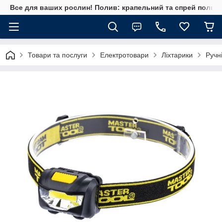
Все для ваших рослин! Полив: крапельний та спрей полив, 
Товари та послуги
Електротовари
Ліхтарики
Ручні