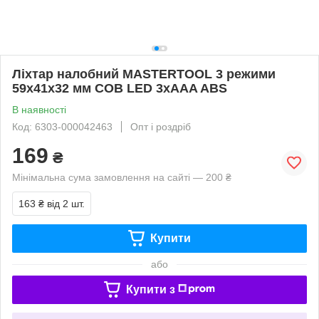
Ліхтар налобний MASTERTOOL 3 режими
59х41х32 мм COB LED 3xAAA ABS
В наявності
Код: 6303-000042463
Опт і роздріб
169
₴
Мінімальна сума замовлення на сайті — 200 ₴
163 ₴
від 2 шт.
Купити
або
Купити з