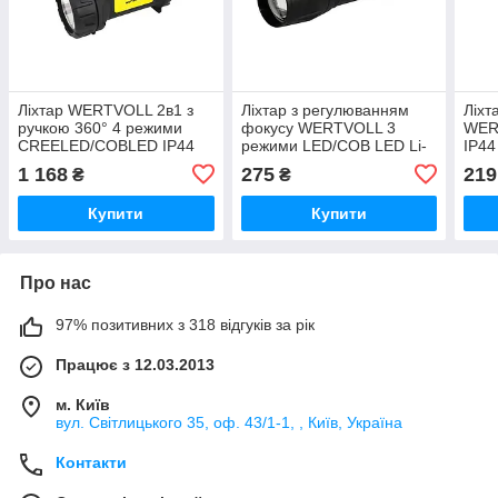
Ліхтар WERTVOLL 2в1 з
Ліхтар з регулюванням
Ліхт
ручкою 360° 4 режими
фокусу WERTVOLL 3
WER
CREELED/COBLED IP44
режими LED/COB LED Li-
IP44
Li-ion 2000 mAh/t 7000
ion 800 mAh/t 8000 K/100
K/90
1 168
275
219
₴
₴
K/130 lum ABS 180х94х143
lum AL 91х26 мм
мм
Купити
Купити
Про нас
97% позитивних з 318 відгуків за рік
Працює з 12.03.2013
м. Київ
вул. Світлицького 35, оф. 43/1-1, , Київ, Україна
Контакти