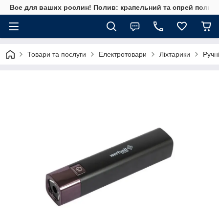
Все для ваших рослин! Полив: крапельний та спрей полив, 
Товари та послуги
Електротовари
Ліхтарики
Ручні