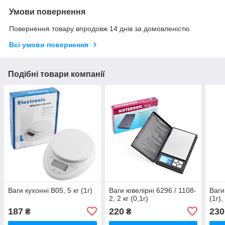
Умови повернення
Повернення товару впродовж 14 днів за домовленістю
Всі умови повернення
Подібні товари компанії
Ваги кухонні B05, 5 кг (1г)
Ваги ювелірні 6296 / 1108-
Ваги
2, 2 кг (0,1г)
(1г)
187
220
230
₴
₴