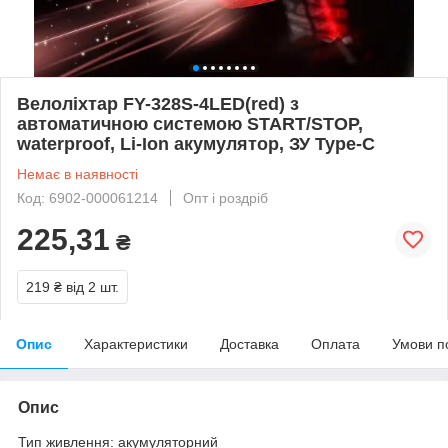
Велоліхтар FY-328S-4LED(red) з
автоматичною системою START/STOP,
waterproof, Li-Ion акумулятор, ЗУ Type-C
Немає в наявності
Код: 6902-000061214
Опт і роздріб
225,31
₴
219 ₴
від 2 шт.
Опис
Характеристики
Доставка
Оплата
Умови п
Опис
Тип живлення: акумуляторний