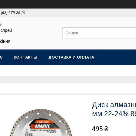
 (63) 679-26-01
н!
 спрей
асіння
АС
КОНТАКТЫ
ДОСТАВКА И ОПЛАТА
Диск алмазн
мм 22-24% 8
495 ₴