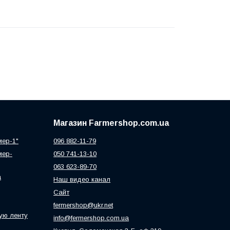
Магазин Farmershop.com.ua
мер-1"
096 882-11-79
мер-
050 741-13-10
063 623-89-70
а
Наш видео канал
Сайт
fermershop@ukr.net
ую ленту
info@fermershop.com.ua