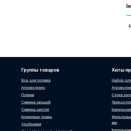
І
Ц
Группы товаров
Хиты п
Все для полива
Набор для
Агроволокно
Агроволок
Пленки
Сетка зат
Семена овощей
Твердотоп
Семена цветов
Капельная
Кормовые травы
Фильтраци
мм
Удобрения
Капельная