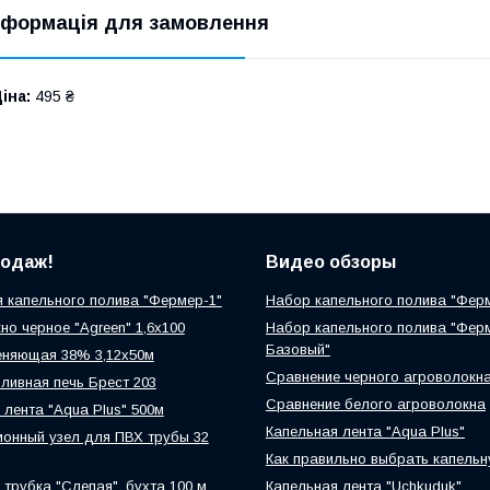
нформація для замовлення
іна:
495 ₴
родаж!
Видео обзоры
 капельного полива "Фермер-1"
Набор капельного полива "Фер
но черное "Agreen" 1,6х100
Набор капельного полива "Фер
Базовый"
еняющая 38% 3,12х50м
Сравнение черного агроволокн
ливная печь Брест 203
Сравнение белого агроволокна
 лента "Aqua Plus" 500м
Капельная лента "Aqua Plus"
онный узел для ПВХ трубы 32
Как правильно выбрать капельн
 трубка "Слепая", бухта 100 м
Капельная лента "Uchkuduk"