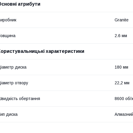
Основні атрибути
иробник
Granite
Товщина
2.6 мм
Користувальницькі характеристики
іаметр диска
180 мм
іаметр отвору
22,2 мм
видкість обертання
8600 об/
ип диска
Алмазни