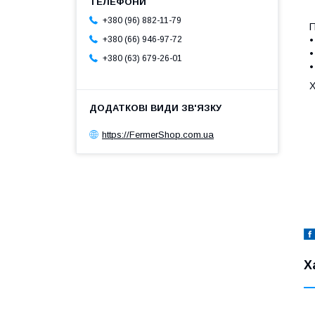
+380 (96) 882-11-79
П
•
+380 (66) 946-97-72
•
+380 (63) 679-26-01
•
Х
https://FermerShop.com.ua
Х