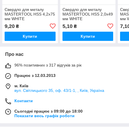
Свердло для металу
Свердло для металу
Свер
MASTERTOOL HSS 4,2х75
MASTERTOOL HSS 2,0х49
MAS
мм WHITE
мм WHITE
мм 
9,20
5,10
7,1
₴
₴
Купити
Купити
Про нас
96% позитивних з 317 відгуків за рік
Працює з 12.03.2013
м. Київ
вул. Світлицького 35, оф. 43/1-1, , Київ, Україна
Контакти
Сьогодні працює з 09:00 до 18:00
Показати весь графік роботи