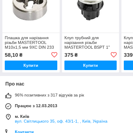
Плашка для нарізання
Клуп трубний для
Клуп
різьби MASTERTOOL
нарізання різьби
нарі
M10х1,5 мм 9ХС DIN 233
MASTERTOOL BSPT 1"
MAS
58,10
375
339
₴
₴
Купити
Купити
Про нас
96% позитивних з 317 відгуків за рік
Працює з 12.03.2013
м. Київ
вул. Світлицького 35, оф. 43/1-1, , Київ, Україна
Контакти