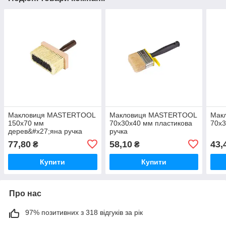
Макловиця MASTERTOOL
Макловиця MASTERTOOL
Мак
150х70 мм
70х30х40 мм пластикова
70х3
дерев&#x27;яна ручка
ручка
поліпропілен
77,80
58,10
43,
₴
₴
Купити
Купити
Про нас
97% позитивних з 318 відгуків за рік