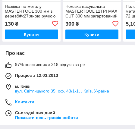
Ножівка по металу
Ножівка пасувальна
Поло
MASTERTOOL 300 мм з
MASTERTOOL 12TPI MAX
мета
дерев&#x27;яною ручкою
CUT 300 мм загартований
72 ш
полотно 12,5 мм 24TPI
зуб 3D заточування
130
300
5,1
₴
₴
полірована
Купити
Купити
Про нас
97% позитивних з 318 відгуків за рік
Працює з 12.03.2013
м. Київ
вул. Світлицького 35, оф. 43/1-1, , Київ, Україна
Контакти
Сьогодні вихідний
Показати весь графік роботи