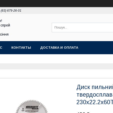
 (63) 679-26-01
н!
 спрей
асіння
АС
КОНТАКТЫ
ДОСТАВКА И ОПЛАТА
Диск пильни
твердоспла
230х22.2х60Т