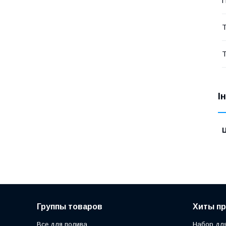
П
Т
Т
І
Ц
Группы товаров
Хиты п
Все для полива
Набор для