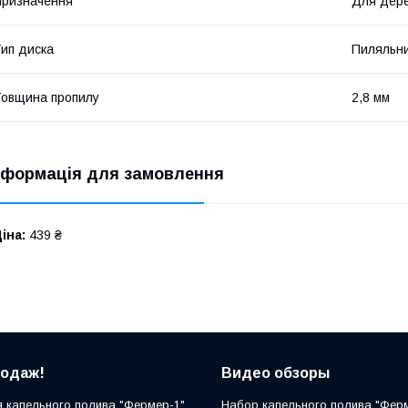
ризначення
Для дер
ип диска
Пиляльн
овщина пропилу
2,8 мм
нформація для замовлення
іна:
439 ₴
родаж!
Видео обзоры
 капельного полива "Фермер-1"
Набор капельного полива "Фер