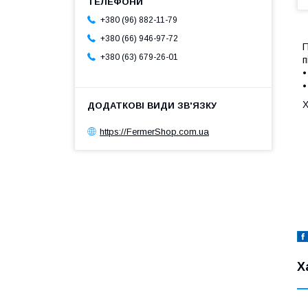
+380 (96) 882-11-79
+380 (66) 946-97-72
П
+380 (63) 679-26-01
п
•
•
Х
https://FermerShop.com.ua
Х