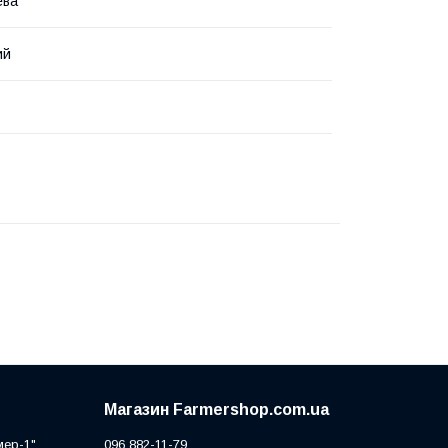
ева
ий
Магазин Farmershop.com.ua
мер-1"
096 882-11-79