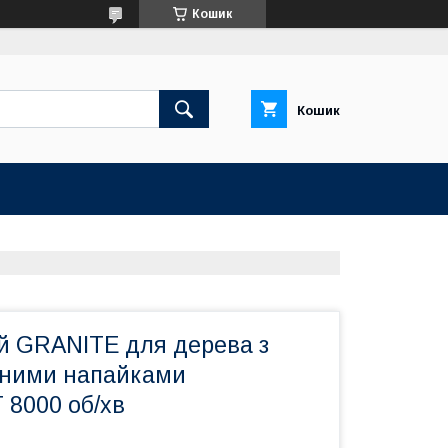
Кошик
Кошик
й GRANITE для дерева з
вними напайками
 8000 об/хв