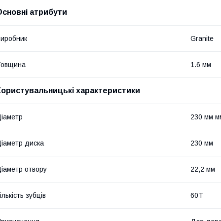
Основні атрибути
иробник
Granite
Товщина
1.6 мм
Користувальницькі характеристики
іаметр
230 мм м
іаметр диска
230 мм
іаметр отвору
22,2 мм
ількість зубців
60T