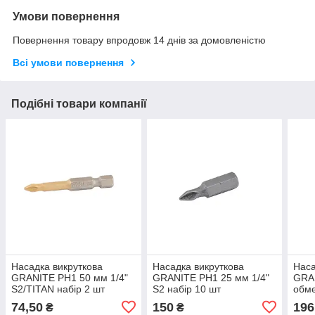
Умови повернення
Повернення товару впродовж 14 днів за домовленістю
Всі умови повернення
Подібні товари компанії
Насадка викруткова
Насадка викруткова
Наса
GRANITE PH1 50 мм 1/4"
GRANITE PH1 25 мм 1/4"
GRA
S2/TITAN набір 2 шт
S2 набір 10 шт
обме
набі
74,50
150
196
₴
₴