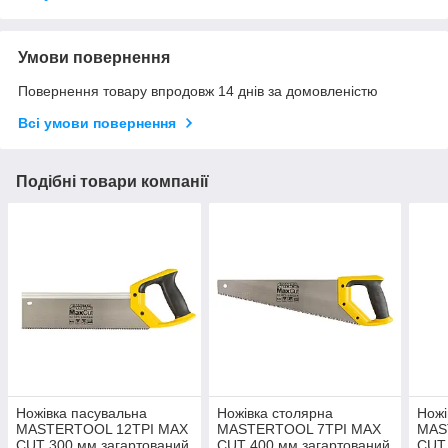
Умови повернення
Повернення товару впродовж 14 днів за домовленістю
Всі умови повернення
Подібні товари компанії
Ножівка пасувальна
Ножівка столярна
Ножі
MASTERTOOL 12TPI MAX
MASTERTOOL 7TPI MAX
MAS
CUT 300 мм загартований
CUT 400 мм загартований
CUT 