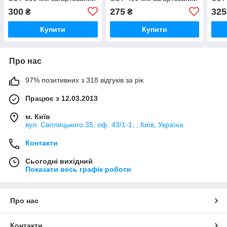
зуб 3D заточування
зуб 3D заточування
зуб 
300
275
325
₴
₴
полірована
поліроване
полі
Купити
Купити
Про нас
97% позитивних з 318 відгуків за рік
Працює з 12.03.2013
м. Київ
вул. Світлицького 35, оф. 43/1-1, , Київ, Україна
Контакти
Сьогодні вихідний
Показати весь графік роботи
Про нас
Контакти