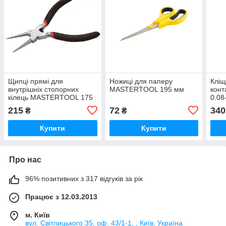
Щипці прямі для
Ножиці для паперу
Кліщ
внутрішніх стопорних
MASTERTOOL 195 мм
кон
кілець MASTERTOOL 175
0.08
мм C45/HRC 38~48
215
72
340
₴
₴
Купити
Купити
Про нас
96% позитивних з 317 відгуків за рік
Працює з 12.03.2013
м. Київ
вул. Світлицького 35, оф. 43/1-1, , Київ, Україна