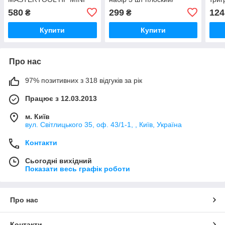
ВАЛБ 200 мл Ø 0,5 мм
круглий/напівкруглий
580
299
124
₴
₴
круглий/плоский факел
60-90 л/хв 2,5-4,0 бар
Купити
Купити
Про нас
97% позитивних з 318 відгуків за рік
Працює з 12.03.2013
м. Київ
вул. Світлицького 35, оф. 43/1-1, , Київ, Україна
Контакти
Сьогодні вихідний
Показати весь графік роботи
Про нас
Контакти