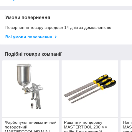
Умови повернення
Повернення товару впродовж 14 днів за домовленістю
Всі умови повернення
Подібні товари компанії
Фарбопульт пневматичний
Рашпили по дереву
Напи
поворотний
MASTERTOOL 200 мм
MAS
MASTERTOOL HP MINI
набір 3 шт плоский/
триг