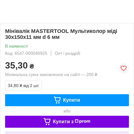
Мінівалік MASTERTOOL Мультиколор міді
30х150х11 мм d 6 мм
В наявності
Код: 6547-000040925
Опт і роздріб
35,30
₴
Мінімальна сума замовлення на сайті — 200 ₴
34,80 ₴
від 2 шт.
Купити
або
Купити з