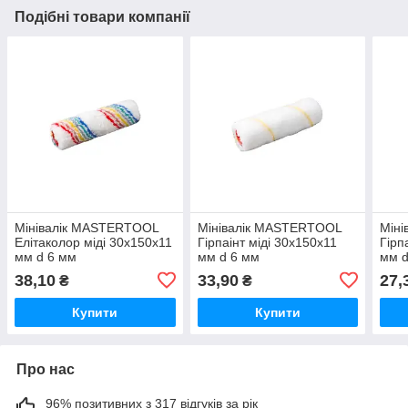
Подібні товари компанії
Мінівалік MASTERTOOL
Мінівалік MASTERTOOL
Мін
Елітаколор міді 30х150х11
Гірпаінт міді 30х150х11
Гірп
мм d 6 мм
мм d 6 мм
мм d
38,10
33,90
27,
₴
₴
Купити
Купити
Про нас
96% позитивних з 317 відгуків за рік