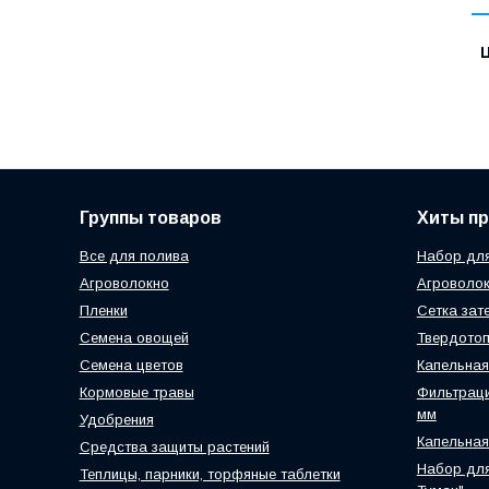
Ц
Группы товаров
Хиты п
Все для полива
Набор для
Агроволокно
Агроволок
Пленки
Сетка зат
Семена овощей
Твердотоп
Семена цветов
Капельная
Кормовые травы
Фильтраци
мм
Удобрения
Капельная
Средства защиты растений
Набор для
Теплицы, парники, торфяные таблетки