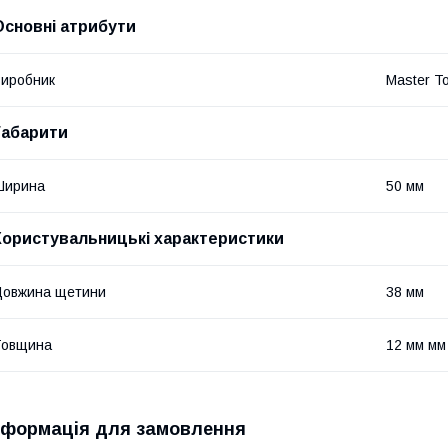
Основні атрибути
иробник
Master To
Габарити
Ширина
50 мм
Користувальницькі характеристики
Довжина щетини
38 мм
Товщина
12 мм мм
нформація для замовлення