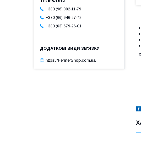
+380 (96) 882-11-79
+380 (66) 946-97-72
+380 (63) 679-26-01
•
•
•
Х
https://FermerShop.com.ua
Х