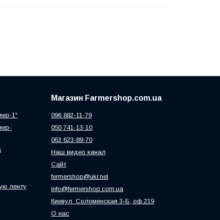
Магазин Farmershop.com.ua
мер-1"
096 882-11-79
мер-
050 741-13-10
063 623-89-70
а
Наш видео канал
Сайт
fermershop@ukr.net
ую ленту
info@fermershop.com.ua
Киевул. Соломенская 3-Б, оф.219
О нас