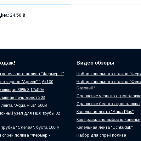
іна:
24,50 ₴
родаж!
Видео обзоры
 капельного полива "Фермер-1"
Набор капельного полива "Фер
но черное "Agreen" 1,6х100
Набор капельного полива "Фер
Базовый"
еняющая 38% 3,12х50м
Сравнение черного агроволокн
ливная печь Брест 203
Сравнение белого агроволокна
 лента "Aqua Plus" 500м
Капельная лента "Aqua Plus"
онный узел для ПВХ трубы 32
Как правильно выбрать капельн
 трубка "Слепая", бухта 100 м
Капельная лента "Uchkuduk"
 спрей полива "Фермер -
Набор для спрей полива