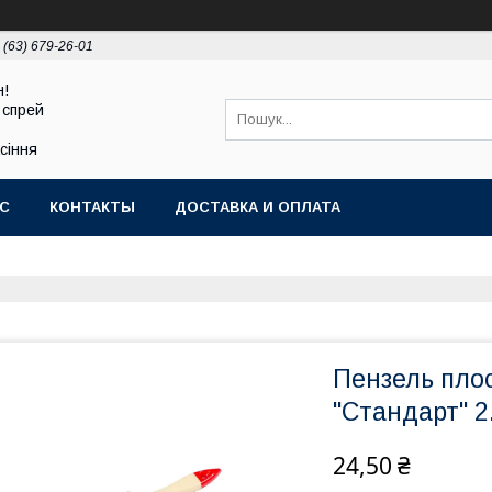
 (63) 679-26-01
н!
 спрей
асіння
АС
КОНТАКТЫ
ДОСТАВКА И ОПЛАТА
Пензель пл
"Стандарт" 2.
24,50 ₴