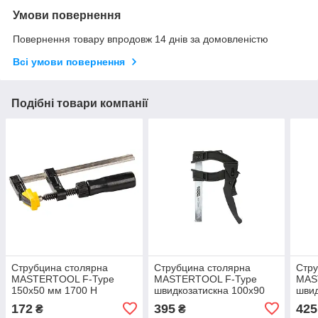
Умови повернення
Повернення товару впродовж 14 днів за домовленістю
Всі умови повернення
Подібні товари компанії
Струбцина столярна
Струбцина столярна
Стру
MASTERTOOL F-Type
MASTERTOOL F-Type
MAS
150х50 мм 1700 Н
швидкозатискна 100х90
швид
дерев&#x27;яна ручка DIN
мм 600 Н
мм 
172
395
425
₴
₴
5117