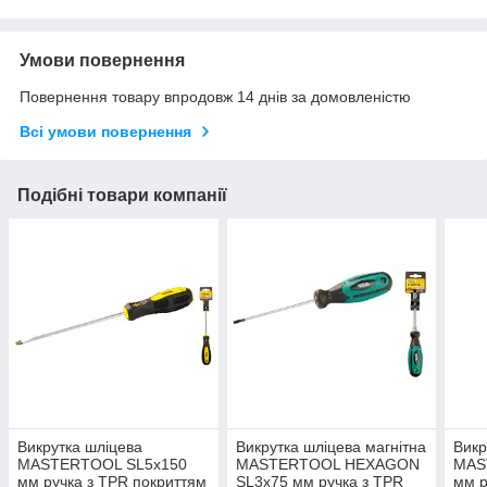
Умови повернення
Повернення товару впродовж 14 днів за домовленістю
Всі умови повернення
Подібні товари компанії
Викрутка шліцева
Викрутка шліцева магнітна
Викр
MASTERTOOL SL5х150
MASTERTOOL HEXAGON
MAS
мм ручка з TPR покриттям
SL3х75 мм ручка з TPR
мм р