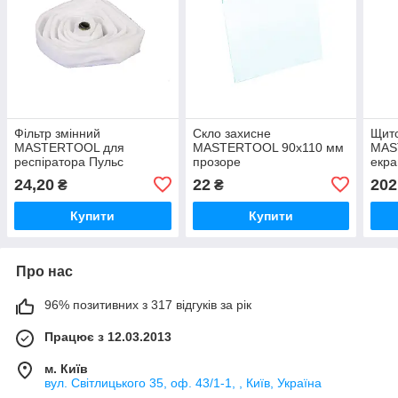
Фільтр змінний
Скло захисне
Щито
MASTERTOOL для
MASTERTOOL 90х110 мм
MAS
респіратора Пульс
прозоре
екр
(флізелін)
мм
24,20
22
202
₴
₴
Купити
Купити
Про нас
96% позитивних з 317 відгуків за рік
Працює з 12.03.2013
м. Київ
вул. Світлицького 35, оф. 43/1-1, , Київ, Україна