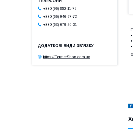
+380 (96) 882-11-79
+380 (66) 946-97-72
+380 (63) 679-26-01
П
•
•
•
Х
https://FermerShop.com.ua
Х