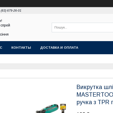
 (63) 679-26-01
н!
 спрей
асіння
АС
КОНТАКТЫ
ДОСТАВКА И ОПЛАТА
Викрутка шл
MASTERTOOL
ручка з TPR