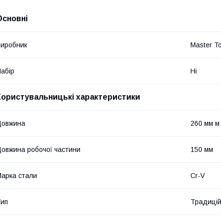
Основні
иробник
Master To
абір
Ні
Користувальницькі характеристики
Довжина
260 мм м
овжина робочої частини
150 мм
арка стали
Cr-V
ип
Традицій