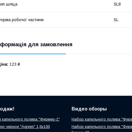
ип шліца
SL8
орма робочої частини
SL
нформація для замовлення
іна:
123 ₴
родаж!
Видео обзоры
 капельного полива "Фермер-1"
Набор капельного полива "Фер
но черное "Agreen" 1,6х100
Набор капельного полива "Фер