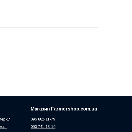
Магазин Farmershop.com.ua
мер-1"
096 882-11-79
мер-
050 741-13-10