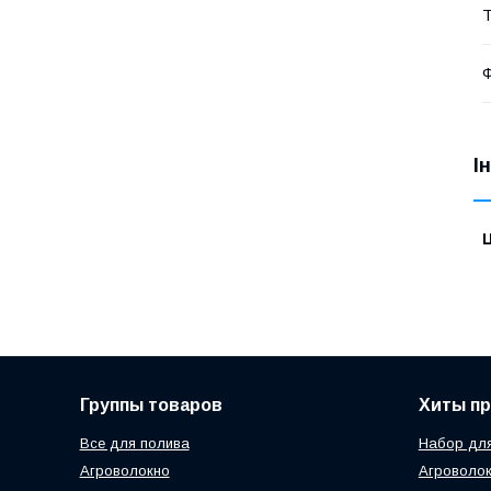
Т
Ф
І
Ц
Группы товаров
Хиты п
Все для полива
Набор для
Агроволокно
Агроволок