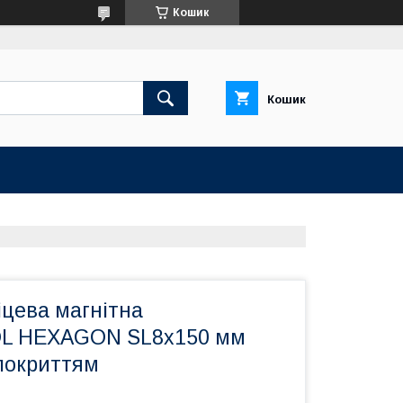
Кошик
Кошик
іцева магнітна
 HEXAGON SL8х150 мм
 покриттям