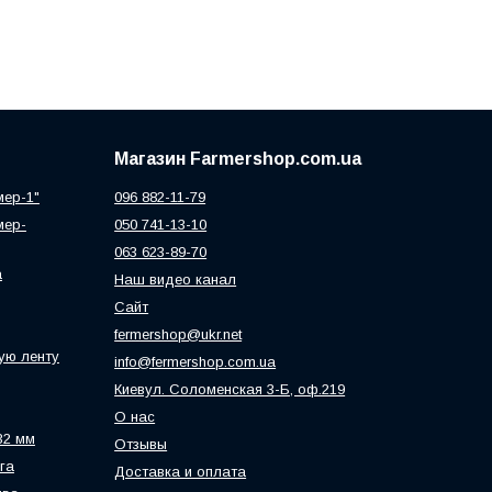
Магазин Farmershop.com.ua
мер-1"
096 882-11-79
мер-
050 741-13-10
063 623-89-70
а
Наш видео канал
Сайт
fermershop@ukr.net
ую ленту
info@fermershop.com.ua
Киевул. Соломенская 3-Б, оф.219
О нас
32 мм
Отзывы
га
Доставка и оплата