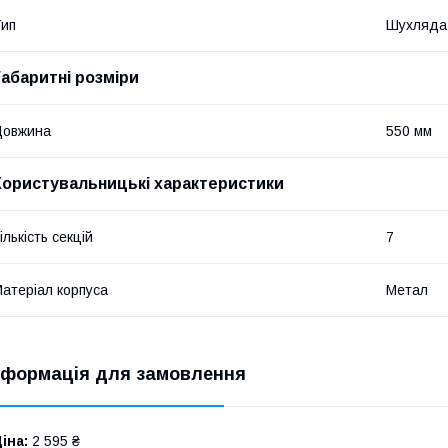
ип
Шухляда
Габаритні розміри
Довжина
550 мм
Користувальницькі характеристики
ількість секцій
7
атеріал корпуса
Метал
нформація для замовлення
іна:
2 595 ₴