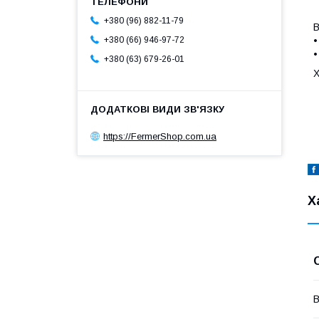
+380 (96) 882-11-79
В
•
+380 (66) 946-97-72
•
+380 (63) 679-26-01
Х
https://FermerShop.com.ua
Х
В