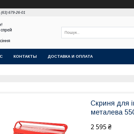
 (63) 679-26-01
н!
 спрей
асіння
АС
КОНТАКТЫ
ДОСТАВКА И ОПЛАТА
Скриня для 
металева 550
2 595 ₴