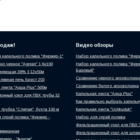
родаж!
Видео обзоры
 капельного полива "Фермер-1"
Набор капельного полива "Фер
но черное "Agreen" 1,6х100
Набор капельного полива "Фер
Базовый"
еняющая 38% 3,12х50м
Сравнение черного агроволокн
ливная печь Брест 203
Сравнение белого агроволокна
 лента "Aqua Plus" 500м
Капельная лента "Aqua Plus"
онный узел для ПВХ трубы 32
Как правильно выбрать капельн
 трубка "Слепая", бухта 100 м
Капельная лента "Uchkuduk"
 спрей полива "Фермер -
Набор для спрей полива
Фильтрационный узел для ПВХ 
аммиачная
Фильтрационный узел для шлан
ермер - Эконом"