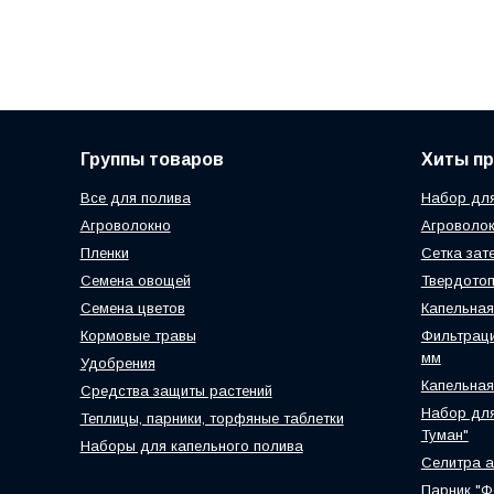
Группы товаров
Хиты п
Все для полива
Набор для
Агроволокно
Агроволок
Пленки
Сетка зат
Семена овощей
Твердотоп
Семена цветов
Капельная
Кормовые травы
Фильтраци
мм
Удобрения
Капельная
Средства защиты растений
Набор для
Теплицы, парники, торфяные таблетки
Туман"
Наборы для капельного полива
Селитра 
Парник "Ф