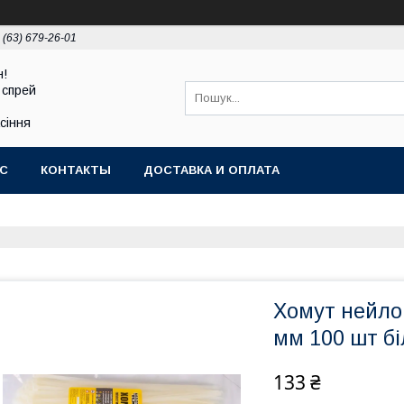
 (63) 679-26-01
н!
 спрей
асіння
АС
КОНТАКТЫ
ДОСТАВКА И ОПЛАТА
Хомут нейл
мм 100 шт б
133 ₴