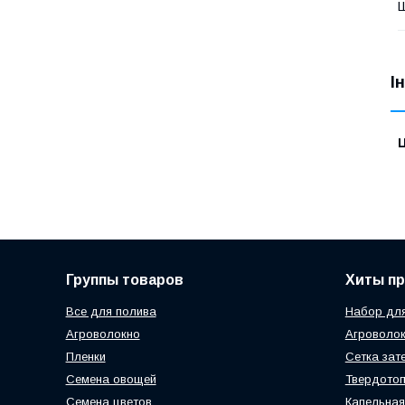
І
Ц
Группы товаров
Хиты п
Все для полива
Набор для
Агроволокно
Агроволок
Пленки
Сетка зат
Семена овощей
Твердотоп
Семена цветов
Капельная