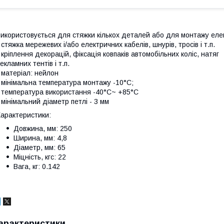
икористовується для стяжки кількох деталей або для монтажу еле
 стяжка мережевих і/або електричних кабелів, шнурів, тросів і т.п.
 кріплення декорацій, фіксація ковпаків автомобільних коліс, натяг
екламних тентів і т.п.
 матеріал: нейлон
 мінімальна температура монтажу -10°С;
 температура використання -40°С~ +85°С
 мінімальний діаметр петлі - 3 мм
арактеристики:
Довжина, мм: 250
Ширина, мм: 4,8
Діаметр, мм: 65
Міцність, кгс: 22
Вага, кг: 0.142
арактеристики