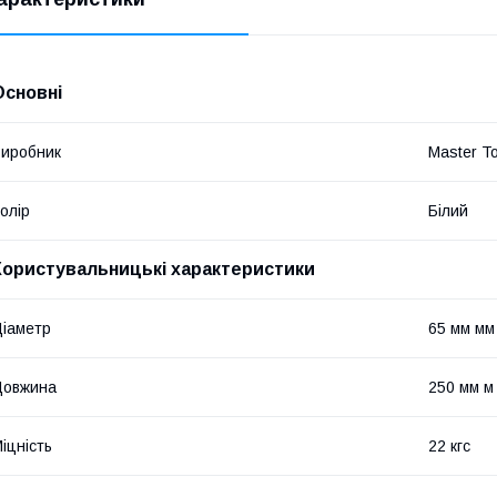
Основні
иробник
Master To
олір
Білий
Користувальницькі характеристики
іаметр
65 мм мм
Довжина
250 мм м
іцність
22 кгс