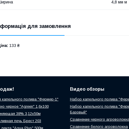
Ширина
4,8 мм м
нформація для замовлення
іна:
133 ₴
родаж!
Видео обзоры
 капельного полива "Фермер-1"
Набор капельного полива "Фер
но черное "Agreen" 1,6х100
Набор капельного полива "Фер
Базовый"
еняющая 38% 3,12х50м
Сравнение черного агроволокн
ливная печь Брест 203
Сравнение белого агроволокна
 лента "Aqua Plus" 500м