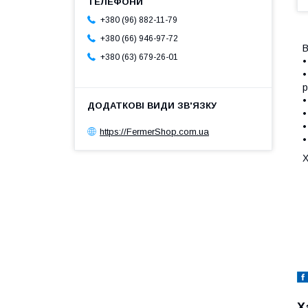
+380 (96) 882-11-79
+380 (66) 946-97-72
В
+380 (63) 679-26-01
•
•
р
•
•
•
https://FermerShop.com.ua
•
Х
Х