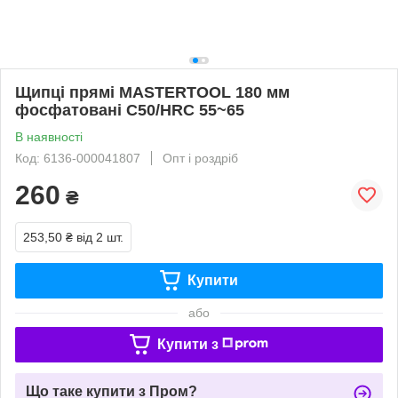
Щипці прямі MASTERTOOL 180 мм
фосфатовані С50/HRC 55~65
В наявності
Код: 6136-000041807
Опт і роздріб
260
₴
253,50 ₴
від 2 шт.
Купити
або
Купити з
Що таке купити з Пром?