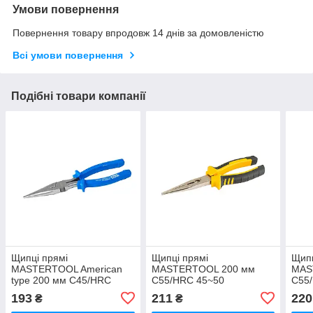
Умови повернення
Повернення товару впродовж 14 днів за домовленістю
Всі умови повернення
Подібні товари компанії
Щипці прямі
Щипці прямі
Щипц
MASTERTOOL American
MASTERTOOL 200 мм
MAS
type 200 мм C45/HRC
С55/HRC 45~50
С55
44~48
193
211
220
₴
₴