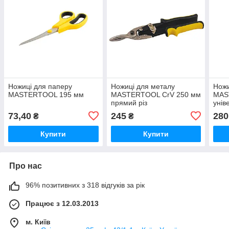
Ножиці для паперу
Ножиці для металу
Ножи
MASTERTOOL 195 мм
MASTERTOOL CrV 250 мм
MAS
прямий різ
унів
прям
73,40
245
280
₴
₴
Купити
Купити
Про нас
96% позитивних з 318 відгуків за рік
Працює з 12.03.2013
м. Київ