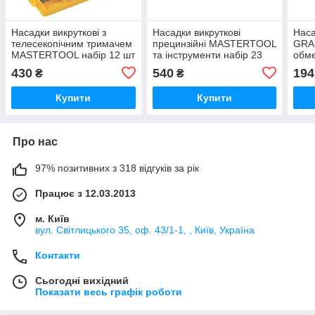
Насадки викруткові з
Насадки викруткові
Наса
телесекопічним тримачем
прецинзійні MASTERTOOL
GRA
MASTERTOOL набір 12 шт
та інструменти набір 23
обме
шт
набі
430
540
194
₴
₴
Купити
Купити
Про нас
97% позитивних з 318 відгуків за рік
Працює з 12.03.2013
м. Київ
вул. Світлицького 35, оф. 43/1-1, , Київ, Україна
Контакти
Сьогодні вихідний
Показати весь графік роботи