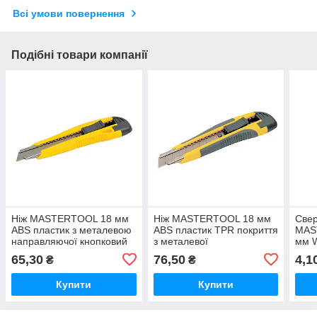
Всі умови повернення
Подібні товари компанії
Ніж MASTERTOOL 18 мм
Ніж MASTERTOOL 18 мм
Свер
ABS пластик з металевою
ABS пластик TPR покриття
MAS
направляючої кнопковий
з металевої
мм 
фіксатор 2 леза
направляючою кнопковий
65,30
76,50
4,1
₴
₴
фіксатор 3 леза
Купити
Купити