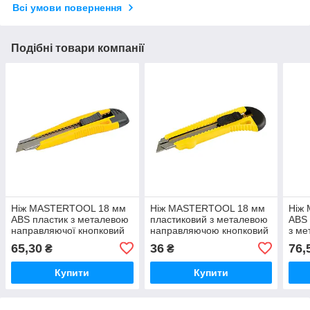
Всі умови повернення
Подібні товари компанії
Ніж MASTERTOOL 18 мм
Ніж MASTERTOOL 18 мм
Ніж
ABS пластик з металевою
пластиковий з металевою
ABS 
направляючої кнопковий
направляючою кнопковий
з ме
фіксатор 2 леза
фіксатор
нап
65,30
36
76,
₴
₴
фікс
Купити
Купити