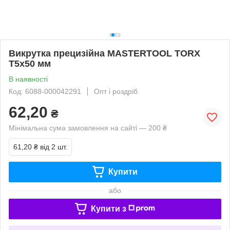
Викрутка прецизійна MASTERTOOL TORX
T5х50 мм
В наявності
Код: 6088-000042291
Опт і роздріб
62,20
₴
Мінімальна сума замовлення на сайті — 200 ₴
61,20 ₴
від 2 шт.
Купити
або
Купити з