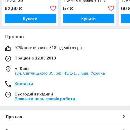
T6х50 мм
T6х75 мм ручка з TPR
T7х7
покриттям
покр
62,60
57
60
₴
₴
Купити
Купити
Про нас
97% позитивних з 318 відгуків за рік
Працює з 12.03.2013
м. Київ
вул. Світлицького 35, оф. 43/1-1, , Київ, Україна
Контакти
Сьогодні вихідний
Показати весь графік роботи
Про нас